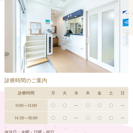
診療時間のご案内
診療時間
月
火
水
木
金
土
日
9:00～13:00
〇
〇
─
〇
〇
〇
─
14:30～18:00
〇
〇
─
〇
〇
〇
─
休診日：水曜・日曜・祝日